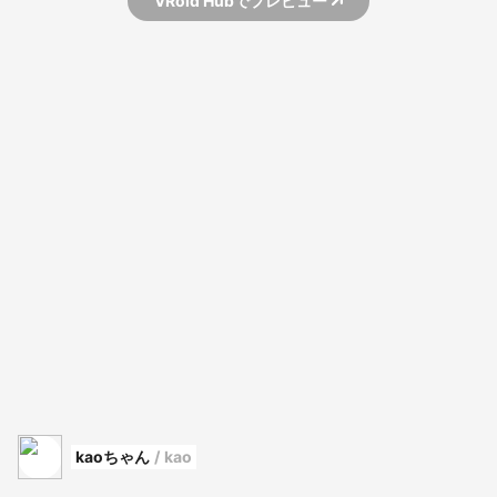
VRoid Hubでプレビュー
kaoちゃん
/
kao