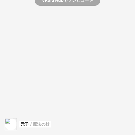
VRoid Hubでプレビュー
元子
/
魔法の杖