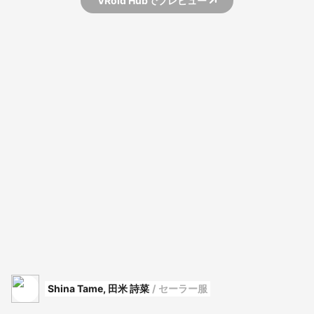
VRoid Hubでプレビュー
Shina Tame, 田米 詩菜
/
セーラー服