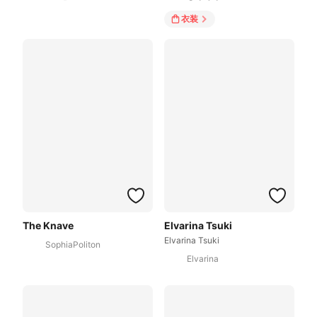
衣装
The Knave
Elvarina Tsuki
Elvarina Tsuki
SophiaPoliton
Elvarina