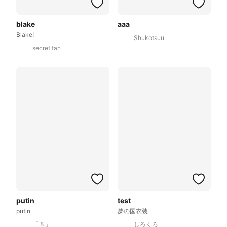
blake
aaa
Blake!
Shukotsuu
secret tan
putin
test
putin
夢の国衣装
「 8 」
しろくろ