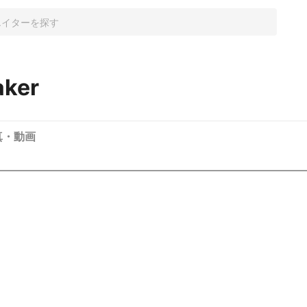
aker
真・動画