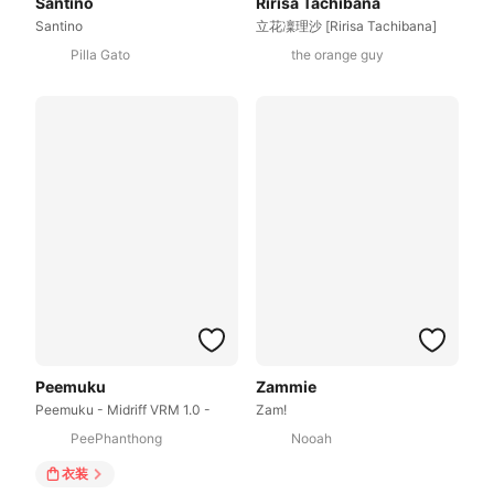
Santino
Ririsa Tachibana
Santino
立花凜理沙 [Ririsa Tachibana]
Pilla Gato
the orange guy
Peemuku
Zammie
Peemuku - Midriff VRM 1.0 -
Zam!
PeePhanthong
Nooah
衣装