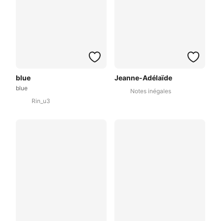
blue
Jeanne-Adélaïde
blue
Notes inégales
Rin_u3