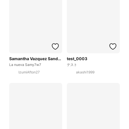
Samantha Vazquez Sandoval
test_0003
La nueva Samy7w7
テスト
IzumiAfton27
akashi1999