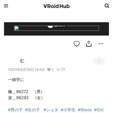
楓96272
仁
2021年8月19日 13:54
1
77
一緒学に

楓＿96272　（男）

楽＿96292　（女）

#男の子
#女の子
#ショタ
#小学生
#Shota
#Girl