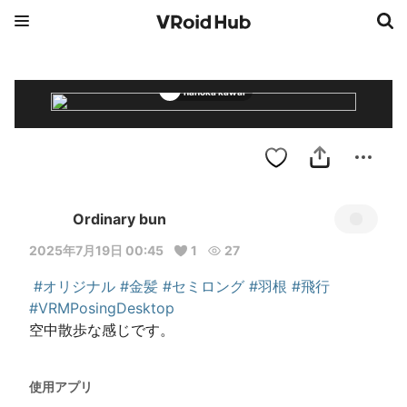
nanoka kawai
Ordinary bun
2025年7月19日 00:45
1
27
#オリジナル
#金髪
#セミロング
#羽根
#飛行
#VRMPosingDesktop
空中散歩な感じです。
使用アプリ