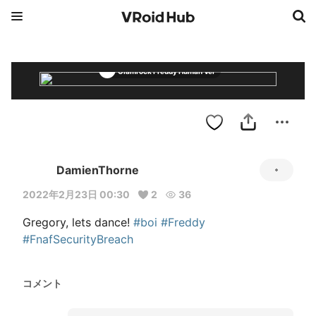
Glamrock Freddy Human Ver
DamienThorne
2022年2月23日 00:30
2
36
Gregory, lets dance! 
#boi
#Freddy
#FnafSecurityBreach
コメント