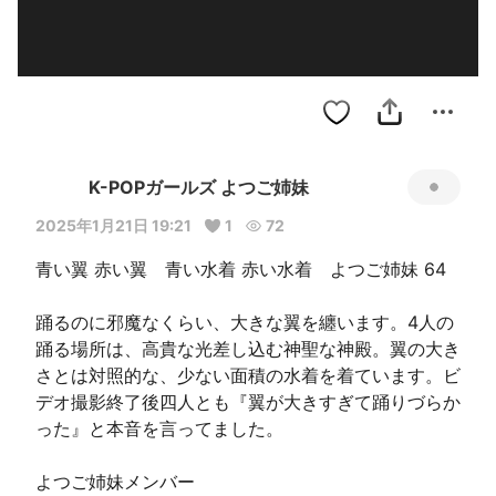
K-POPガールズ よつご姉妹
2025年1月21日 19:21
1
72
青い翼 赤い翼　青い水着 赤い水着　よつご姉妹 64

踊るのに邪魔なくらい、大きな翼を纏います。4人の
踊る場所は、高貴な光差し込む神聖な神殿。翼の大き
さとは対照的な、少ない面積の水着を着ています。ビ
デオ撮影終了後四人とも『翼が大きすぎて踊りづらか
った』と本音を言ってました。

よつご姉妹メンバー
