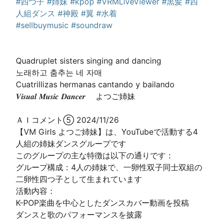
#四つ子
#姉妹
#kpop
#VRMLiveViewer
#黒髪
#四
人組ダンス
#神殿
#翼
#水着
#sellbuymusic
#soundraw
Quadruplet sisters singing and dancing

노래하고 춤추는 네 자매

Cuatrillizas hermanas cantando y bailando

𝑽𝒊𝒔𝒖𝒂𝒍 𝑴𝒖𝒔𝒊𝒄 𝑫𝒂𝒏𝒄𝒆𝒓 　よつご姉妹

ＡＩコメント⑤ 2024/11/26

【VM Girls よつご姉妹】は、YouTubeで活動する4
人組の姉妹ダンスグループです

このグループの主な特徴は以下の通りです：

グループ構成：4人の姉妹で、一卵性双子同士双組の
二卵性四つ子として生まれています

活動内容：

K-POP楽曲を中心としたダンスカバー動画を投稿

ダンスと歌のパフォーマンスを披露
