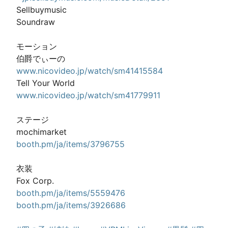
Sellbuymusic

Soundraw

モーション

www.nicovideo.jp/watch/sm41415584
www.nicovideo.jp/watch/sm41779911
ステージ

booth.pm/ja/items/3796755
衣装

booth.pm/ja/items/5559476
booth.pm/ja/items/3926686