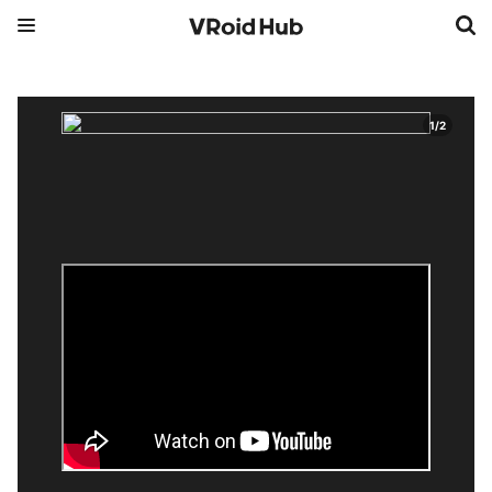
1
/
2