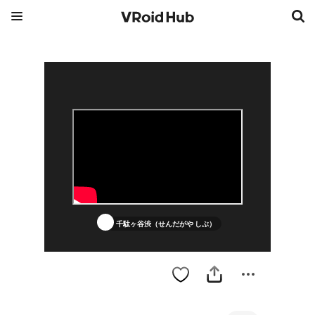
千駄ヶ谷渋（せんだがや しぶ）