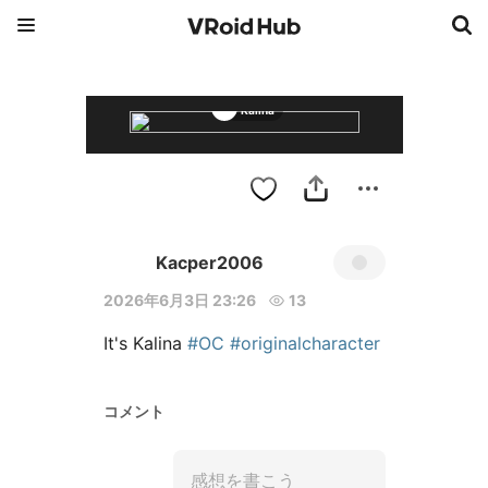
Kalina
Kacper2006
2026年6月3日 23:26
13
It's Kalina 
#OC
#originalcharacter
コメント