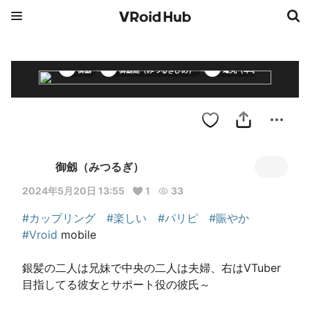
御劔
御劔姫（みつるぎひめ）
蠍丸（本名不明）
御劔（みつるぎ）
2024年5月20日 13:55
1
33
#カップリング
#楽しい
#パリピ
#賑やか
#Vroid
 mobile

銀髪の二人は兄妹で中央の二人は夫婦、右はVTuber