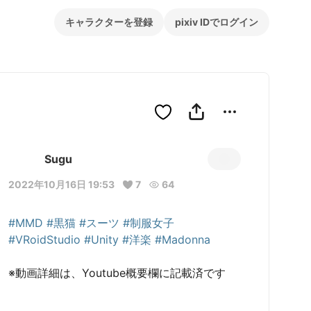
キャラクターを登録
pixiv IDでログイン
Sugu
2022年10月16日 19:53
7
64
#MMD
#黒猫
#スーツ
#制服女子
#VRoidStudio
#Unity
#洋楽
#Madonna
※動画詳細は、Youtube概要欄に記載済です