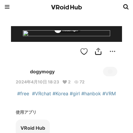
moderngirl
dogymogy
2024年4月10日 18:23
2
72
#free
#VRchat
#Korea
#girl
#hanbok
#VRM
使用アプリ
VRoid Hub