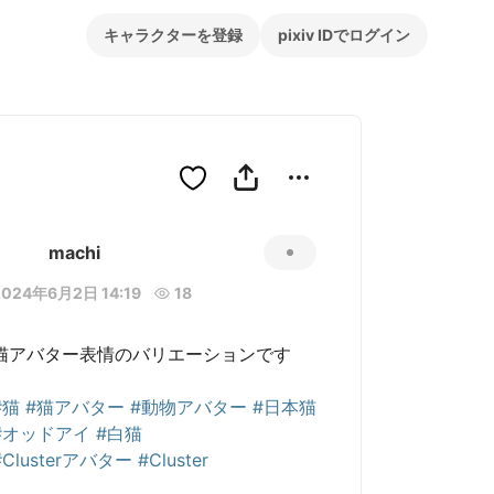
キャラクターを登録
pixiv IDでログイン
machi
2024年6月2日 14:19
18
猫アバター表情のバリエーションです

#猫
#猫アバター
#動物アバター
#日本猫
#オッドアイ
#白猫
#Clusterアバター
#Cluster