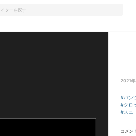
2021年
#パン
#クロ
#スニ
コメン