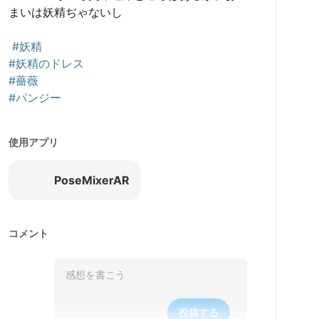
まいは妖精ぢゃないし

#妖精
#妖精のドレス
#薔薇
#パンジー
使用アプリ
PoseMixerAR
コメント
投稿する