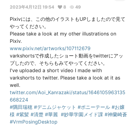
2023年4月12日 19:54
8
49
Pixivには、この他のイラストもUPしましたので見て
やってください。

Please take a look at my other illustrations on 
www.pixiv.net/artworks/107112679
varkshortsで作成したショート動画をtwitterにアッ
プしたので、そちらもみてやってください。

I've uploaded a short video I made with 
varkshorts to twitter. Please take a look at it as 
twitter.com/Aoi_Kanrazaki/status/1646105963135
668224
#隅田瑞穂
#デニムジャケット
#ポニーテール
#お嬢
様
#紫髪
#清楚
#華麗
#妙華学園メイド課
#神蘭崎蒼
#VrmPosingDesktop