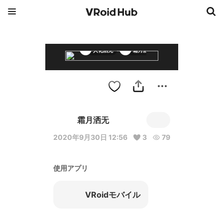
人化洒无
霜月洒无
霜月葩芳
霜月洒无
2020年9月30日 12:56
3
79
使用アプリ
VRoidモバイル