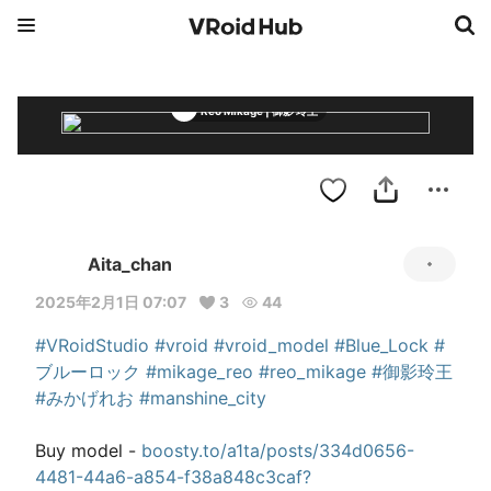
Reo Mikage | 御影 玲王
Aita_chan
2025年2月1日 07:07
3
44
#VRoidStudio
#vroid
#vroid_model
#Blue_Lock
#
ブルーロック
#mikage_reo
#reo_mikage
#御影玲王
#みかげれお
#manshine_city
Buy model - 
boosty.to/a1ta/posts/334d0656-
4481-44a6-a854-f38a848c3caf?