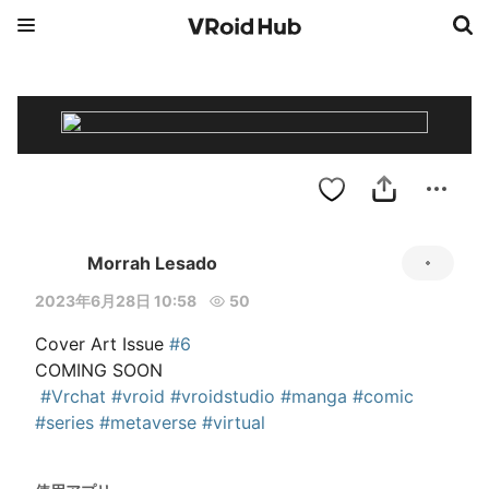
Morrah Lesado
2023年6月28日 10:58
50
Cover Art Issue 
#6
COMING SOON

#Vrchat
#vroid
#vroidstudio
#manga
#comic
#series
#metaverse
#virtual