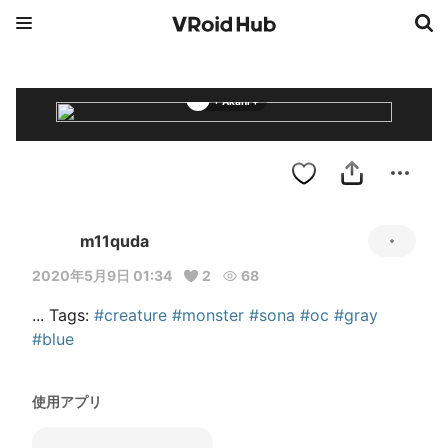
+ Akani +
m11quda
2020年5月9日 01:34
2
68
... Tags: 
#creature
#monster
#sona
#oc
#gray
#blue
使用アプリ