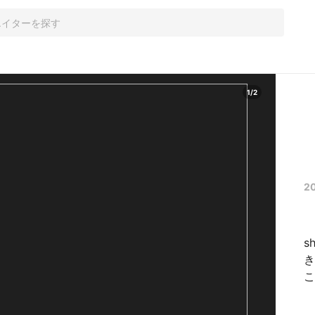
1
/
2
2
s
き
こ