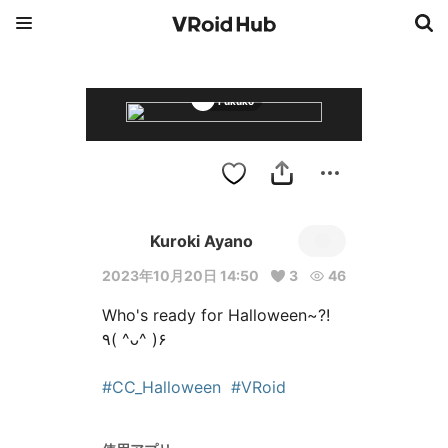
Fukuko
Kuroki Ayano
2023年10月20日 14:50
3
46
Who's ready for Halloween~?!

٩( ^ᴗ^ )۶ 

#CC_Halloween
#VRoid