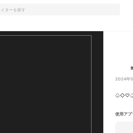
I
2024年5
♧◇♡♤
使用アプ