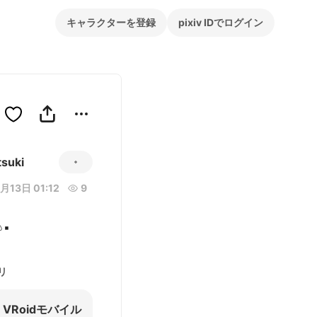
キャラクターを登録
pixiv IDでログイン
tsuki
月13日 01:12
9
▪︎
リ
VRoidモバイル