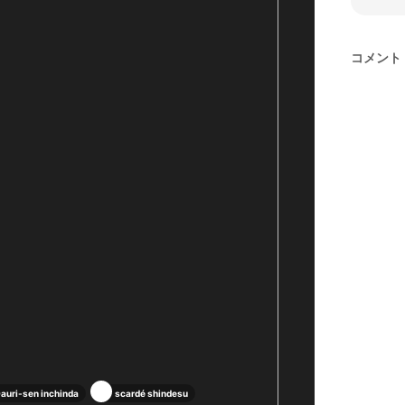
コメント
auri-sen inchinda
scardé shindesu