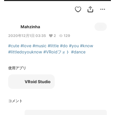
Mahzinha
2020年12月1日 03:35
2
129
#cute
#love
#music
#little
#do
#you
#know
#littledoyouknow
#VRoidフォト
#dance
使用アプリ
VRoid Studio
コメント