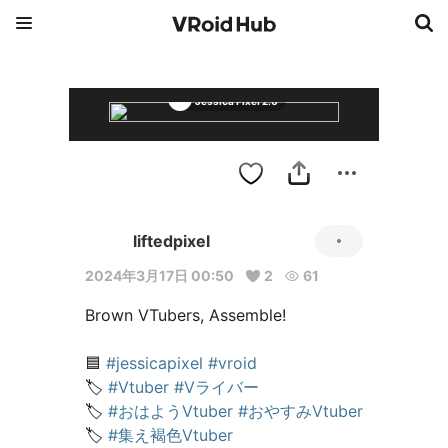
Jessica Pixel 2.0
liftedpixel
2024年3月17日 00:50
2
61
Brown VTubers, Assemble!

🟦 
#jessicapixel
#vroid
🏷️ 
#Vtuber
#Vライバー
🏷️ 
#おはようVtuber
#おやすみVtuber
🏷️ 
#集え褐色Vtuber