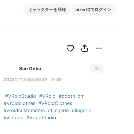
キャラクターを登録
pixiv IDでログイン
San Goku
2023年11月3日 00:57
80
#VRoidStudio
#VRoid
#booth_pm
#Vroidclothes
#VRoidClothes
#vroidcustomitem
#Lingerie
#lingerie
#vintage
#VroidStudio