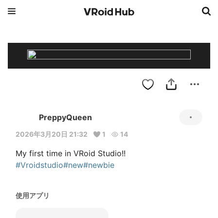
PreppyQueen
2026年3月20日 21:32
1
14
My first time in VRoid Studio!! 
#Vroidstudio
#new
#newbie
使用アプリ