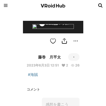
Kirara海賊バージョン２
藤巻 月平太
2023年6月3日 12:51
2
26
#海賊
コメント