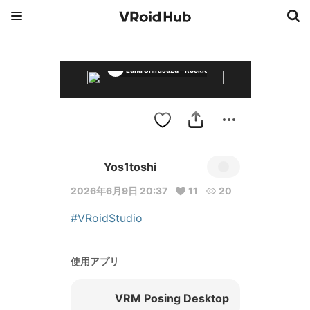
Luna Shirasuzu - Rookie Nurse
Yos1toshi
2026年6月9日 20:37
11
20
#VRoidStudio
使用アプリ
VRM Posing Desktop