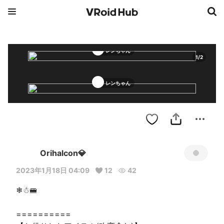
レンちゃん
1
/
2
レンちゃん
Orihalcon💎
2023年1月18日 04:09
12
42
❄☃🚝

==========
