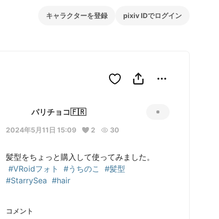
キャラクターを登録
pixiv IDでログイン
パリチョコ🇫🇷
2024年5月11日 15:09
2
30
髪型をちょっと購入して使ってみました。

#VRoidフォト
#うちのこ
#髪型
#StarrySea
#hair
コメント