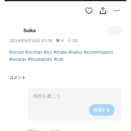
Suika
2024年9月10日 01:28
6
52
#vroid
#vrchat
#oc
#male
#neko
#commission
#avatar
#husbando
#cat
コメント
投稿する