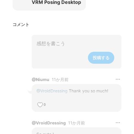
VRM Posing Desktop
コメント
投稿する
@
Niumu
11か月前
@
VroidDressing
 Thank you so much!
0
@
VroidDressing
11か月前