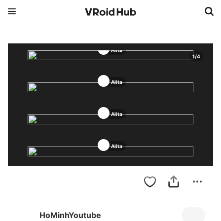
Alita
1
/
4
Alita
Alita
Alita
HoMinhYoutube