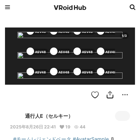
ASV48
ASV48
ASV48
ASV48
ASV48
1
/
3
ASV48
ASV48
ASV48
ASV48
ASV48
ASV48
ASV48
ASV48
ASV48
ASV48
通行人E（セルキー）
2025年8月26日 22:41
19
44
#チームレジェンドベータ
#AvatarSample_
β 
