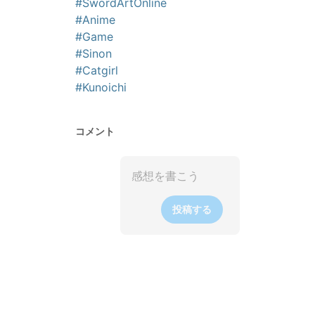
#SwordArtOnline
#Anime
#Game
#Sinon
#Catgirl
#Kunoichi
コメント
投稿する