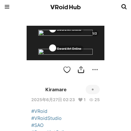
Sword Art Online
1
/
2
Sword Art Online
Kiramare
2025年6月27日 02:23
1
25
#VRoid
#VRoidStudio
#SAO