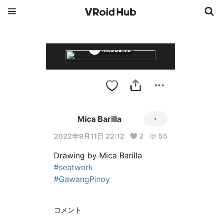
Mica Barilla
Mica Barilla
2022年9月11日 22:12
2
55
#seatwork
#GawangPinoy
コメント