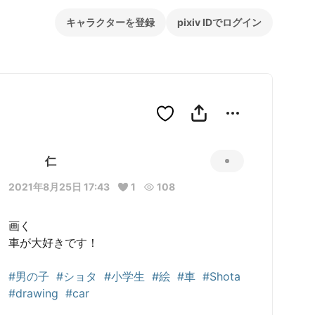
キャラクターを登録
pixiv IDでログイン
仁
2021年8月25日 17:43
1
108
画く

車が大好きです！

#男の子
#ショタ
#小学生
#絵
#車
#Shota
#drawing
#car