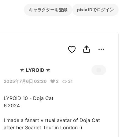
キャラクターを登録
pixiv IDでログイン
☆ LYROID ☆
2025年7月6日 02:20
2
31
LYROID 10 - Doja Cat 

6.2024

I made a fanart virtual avatar of Doja Cat 
after her Scarlet Tour in London :)
