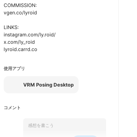
COMMISSION:

vgen.co/lyroid

LINKS:

instagram.com/ly.roid/

x.com/ly_roid

lyroid.carrd.co 
使用アプリ
VRM Posing Desktop
コメント