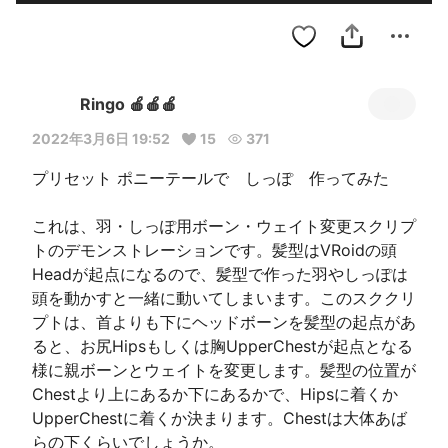
Ringo 🍎🍎🍎
2022年3月6日 19:52
15
371
プリセット ポニーテールで　しっぽ　作ってみた

これは、羽・しっぽ用ボーン・ウェイト変更スクリプ
トのデモンストレーションです。髪型はVRoidの頭
Headが起点になるので、髪型で作った羽やしっぽは
頭を動かすと一緒に動いてしまいます。このスククリ
プトは、首よりも下にヘッドボーンを髪型の起点があ
ると、お尻Hipsもしくは胸UpperChestが起点となる
様に親ボーンとウェイトを変更します。髪型の位置が
Chestより上にあるか下にあるかで、Hipsに着くか
UpperChestに着くか決まります。Chestは大体あば
らの下くらいでしょうか。
