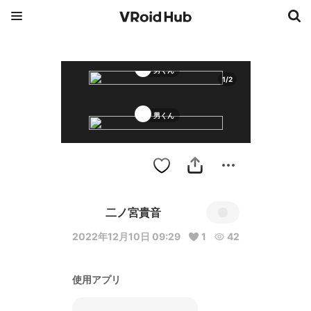
男くん
1
/
2
男くん
二ノ宮貴音
2022年12月10日 09:29
1
42
使用アプリ