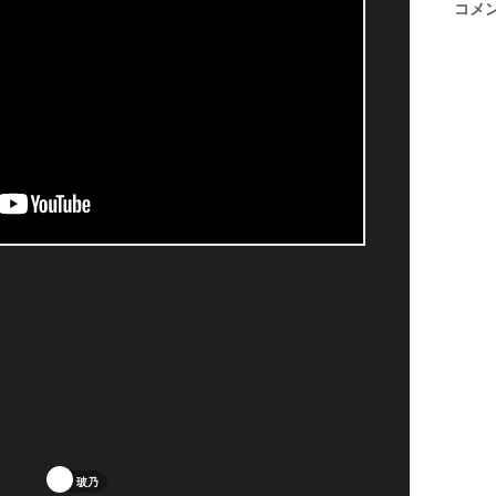
コメ
玻乃