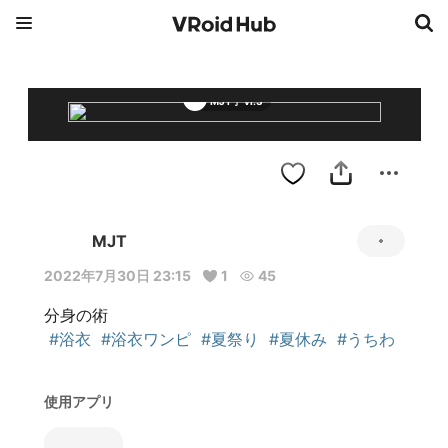
MJT子 vr.3
MJT
2022年7月30日 23:15
1
45
分身の術

#浴衣
#浴衣ワンピ
#夏祭り
#夏休み
#うちわ
使用アプリ