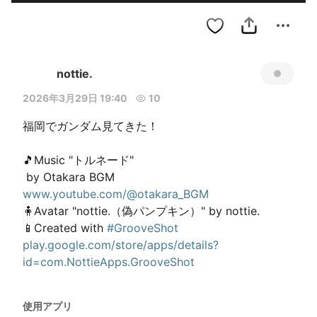
nottie.
2026年3月29日 19:40
10
福岡でガンダム見てきた！

🎵Music "トルネード"

www.youtube.com/@otakara_BGM
🧍Avatar "nottie.（偽パンプキン）" by nottie.

📱Created with 
#GrooveShot
play.google.com/store/apps/details?
id=com.NottieApps.GrooveShot
使用アプリ