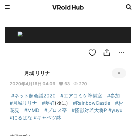
月城 リリナ
2020年4月18日 04:06
63
270
#ネット超会議2020
#エアコミケ準備室
#参加
#月城リリナ
#夢虹
(ゆに)　
#RainbowCastle
#お
花見
#MMD
#プロメ亭
#怪獣対若大将P
#yuyu
#にるばな
#キャベツ鉢