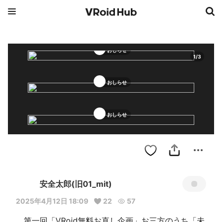
おしらせ
1
/
3
おしらせ
おしらせ
安全太郎(旧01_mit)
2025年4月12日 18:09
22
57
　第一回「VRoid無料お直し企画」お三方のうち「未