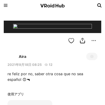
Aira
2021年9月18日 08:25
12
re feliz por no, saber otra cosa que no sea 
español 😍🔫
使用アプリ